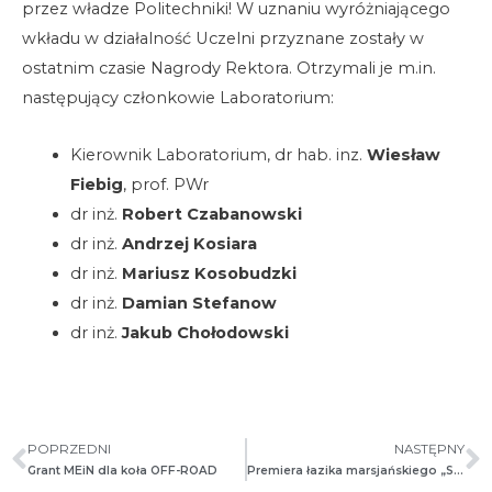
przez władze Politechniki! W uznaniu wyróżniającego
wkładu w działalność Uczelni przyznane zostały w
ostatnim czasie Nagrody Rektora. Otrzymali je m.in.
następujący członkowie Laboratorium:
Kierownik Laboratorium, dr hab. inz.
Wiesław
Fiebig
, prof. PWr
dr inż.
Robert Czabanowski
dr inż.
Andrzej Kosiara
dr inż.
Mariusz Kosobudzki
dr inż.
Damian Stefanow
dr inż.
Jakub Chołodowski
POPRZEDNI
NASTĘPNY
Grant MEiN dla koła OFF-ROAD
Premiera łazika marsjańskiego „Scorpio 7”