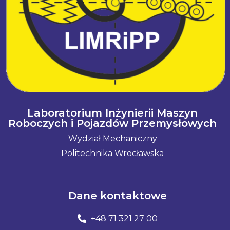
Laboratorium Inżynierii Maszyn
Roboczych i Pojazdów Przemysłowych
Wydział Mechaniczny
Politechnika Wrocławska
Dane kontaktowe
+48 71 321 27 00